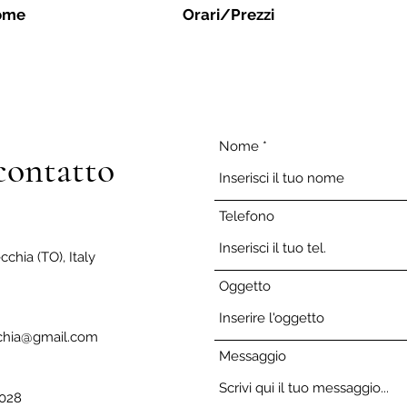
ome
Orari/Prezzi
Nome
contatto
Telefono
chia (TO), Italy
Oggetto
cchia@gmail.com
Messaggio
028