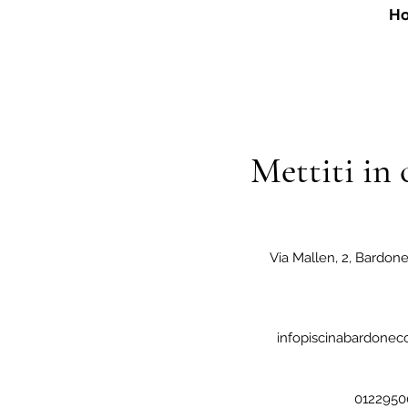
H
Mettiti in 
Via Mallen, 2, Bardonec
infopiscinabardone
0122950